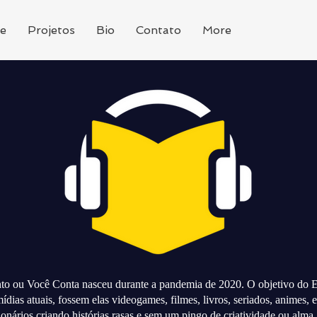
e
Projetos
Bio
Contato
More
to ou Você Conta nasceu durante a pandemia de 2020. O objetivo do E
ídias atuais, fossem elas videogames, filmes, livros, seriados, animes, 
ionários criando histórias rasas e sem um pingo de criatividade ou alma.