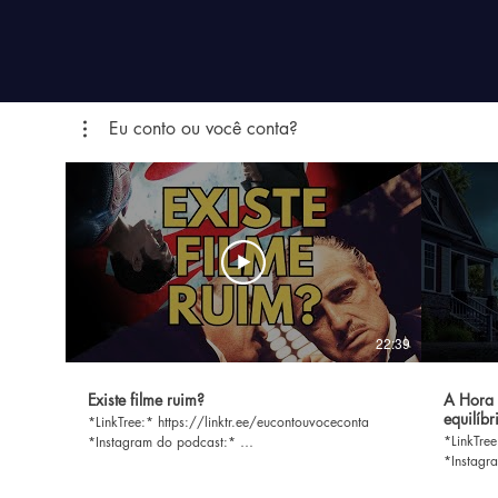
Eu conto ou você conta?
22:39
Existe filme ruim?
A Hora 
equilíbr
*LinkTree:* https://linktr.ee/eucontouvoceconta
*LinkTree
*Instagram do podcast:* ⁠⁠⁠⁠
*Instagram
https://www.instagram.com/eu.conto.ou.voce.conta/
https://
⁠⁠⁠⁠ *Instagram do autor:*