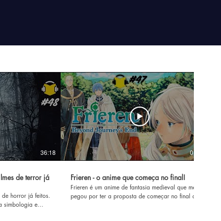
36:18
01:47:45
lmes de terror já
Frieren - o anime que começa no final!
Frieren é um anime de fantasia medieval que me
de horror já feitos.
pegou por ter a proposta de começar no final da
a simbologia e
jornada dos heróis! Uma ideia interessante,
 eu tento explorar
explorada de forma elegante, e que me prendeu do