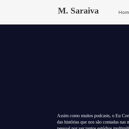
M. Saraiva
Hom
Assim como muitos podcasts, o Eu Con
das histórias que nos são contadas nas m
pessoal por ver tantos estúdios multimil