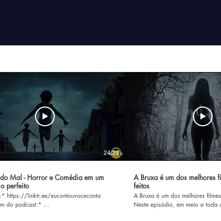
24:29
do Mal - Horror e Comédia em um
A Bruxa é um dos melhores fi
io perfeito
feitos
:* https://linktr.ee/eucontouvoceconta
A Bruxa é um dos melhores filmes 
 do podcast:* ⁠⁠⁠⁠
Neste episódio, em meio a toda 
www.instagram.com/eu.conto.ou.voce.conta/
mensagens que este filme oferece,